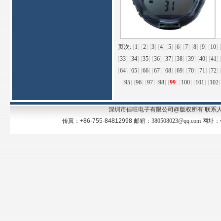
页次:
[
1
]
[
2
]
[
3
]
[
4
]
[
5
]
[
6
]
[
7
]
[
8
]
[
9
]
[
10
]
[
33
]
[
34
]
[
35
]
[
36
]
[
37
]
[
38
]
[
39
]
[
40
]
[
41
]
[
64
]
[
65
]
[
66
]
[
67
]
[
68
]
[
69
]
[
70
]
[
71
]
[
72
]
[
95
]
[
96
]
[
97
]
[
98
]
[
99
]
[
100
]
[
101
]
[
102
]
深圳市佳旺电子有限公司@版权所有 联系人：王先生
传真：+86-755-84812998 邮箱：
380508023@qq.com
网址：